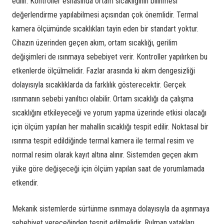
edilir. Kontroller esnasında ortam sıcaklığının bilinmesi
değerlendirme yapılabilmesi açısından çok önemlidir. Termal
kamera ölçümünde sıcaklıkları tayin eden bir standart yoktur.
Cihazın üzerinden geçen akım, ortam sıcaklığı, gerilim
değişimleri de ısınmaya sebebiyet verir. Kontroller yapılırken bu
etkenlerde ölçülmelidir. Fazlar arasında ki akım dengesizliği
Teds Denetim
dolayısıyla sıcaklıklarda da farklılık gösterecektir. Gerçek
ısınmanın sebebi yanıltıcı olabilir. Ortam sıcaklığı da çalışma
sıcaklığını etkileyeceği ve yorum yapma üzerinde etkisi olacağı
için ölçüm yapılan her mahallin sıcaklığı tespit edilir. Noktasal bir
ısınma tespit edildiğinde termal kamera ile termal resim ve
TEDS, müşterinin ihtiyaçları doğrultusunda ölçüm, muayene ve
normal resim olarak kayıt altına alınır. Sistemden geçen akım
raporlama faaliyetlerini gösteren A tipi muayene kuruluşudur.
yüke göre değişeceği için ölçüm yapılan saat de yorumlamada
etkendir.
Hizmetlerimiz
Mekanik sistemlerde sürtünme ısınmaya dolayısıyla da aşınmaya
Topraklama Tesisatı Muayenesi
sebebiyet vereceğinden tespit edilmelidir. Rulman yatakları,