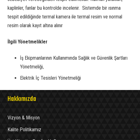
kaplinler, fanlar bu kontrolde incelenir. Sistemde bir ısınma
Yıldırımdan Korunma ve Paratoner Tesisatı Muayenesi
tespit edildiğinde termal kamera ile termal resim ve normal
Elektrik Panosu Muayenesi
resim olarak kayıt altına alınır
Termografik Muayene
İlgili Yönetmelikler
Elektrik İç Tesisat Muayenesi
Enerji Analizi ve Harmonik Ölçümü
İş Ekipmanlarının Kullanımında Sağlık ve Güvenlik Şartları
Yönetmeliği,
Katodik Koruma Ölçümü
Elektrik İç Tesisleri Yönetmeliği
Kompanzasyon Sistemleri Muayenesi
Hakkımızda
Vizyon & Misyon
Kalite Politikamız